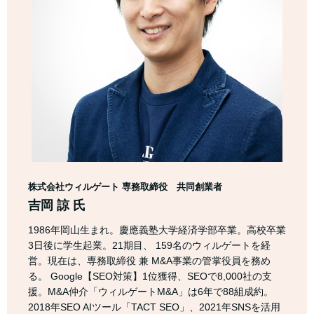
株式会社ウィルゲート 専務取締役 共同創業者
吉岡 諒 氏
1986年岡山生まれ。慶應義塾大学経済学部卒業。高校卒業
3日後に学生起業。21期目、 159名のウィルゲートを経
営。現在は、専務取締役 兼 M&A事業の管掌役員を務め
る。 Google【SEO対策】1位獲得、SEOで8,000社の支
援。M&A仲介「ウィルゲートM&A」は6年で88組成約。
2018年SEO AIツール「TACT SEO」、2021年SNSを活用